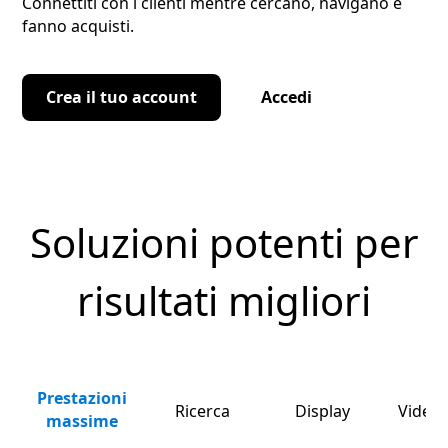
Connettiti con i clienti mentre cercano, navigano e
fanno acquisti.
Crea il tuo account
Accedi
Soluzioni potenti per
risultati migliori
Prestazioni
Ricerca
Display
Video 
massime