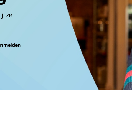
jl ze
nmelden