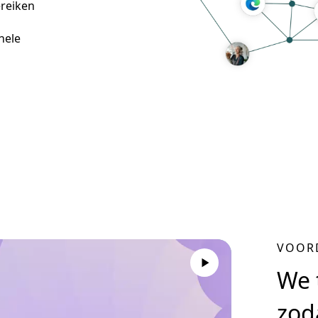
ereiken
hele
VOOR
We 
zod