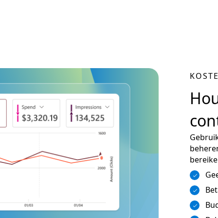
KOST
Hou
con
Gebrui
beheren
bereike
Ge
Bet
Bud