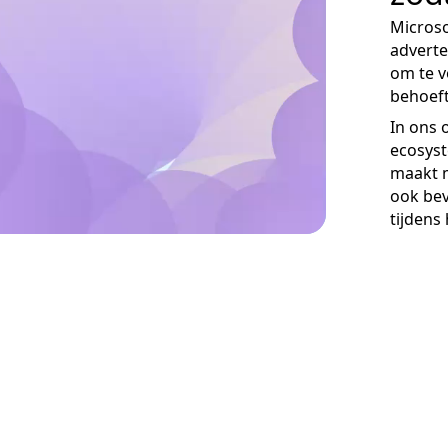
Microso
adverte
om te 
behoeft
In ons
ecosyst
maakt m
ook bev
tijdens