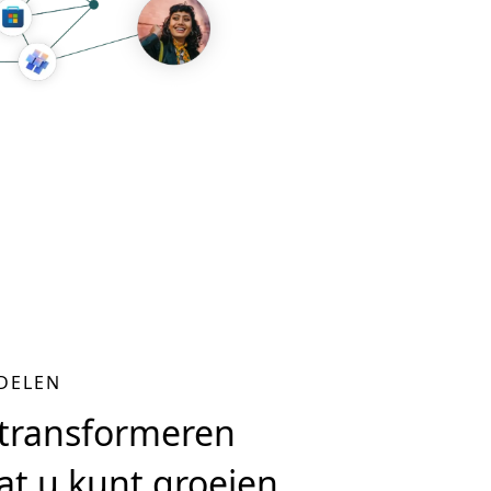
DELEN
transformeren
at u kunt groeien