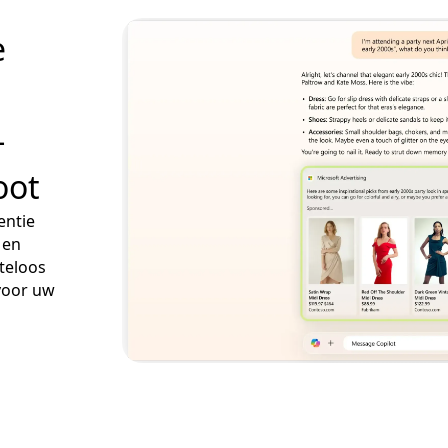
e
-
oot
entie
 en
teloos
 voor uw